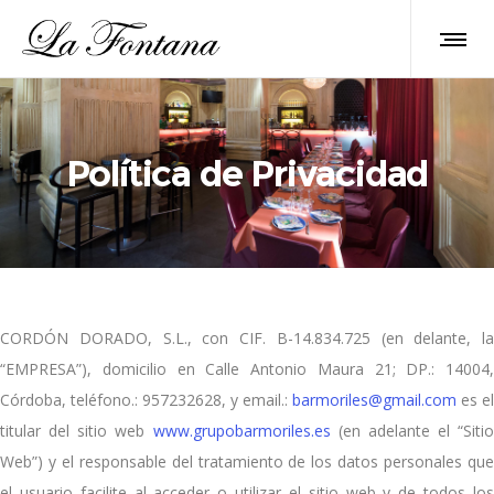
Política de Privacidad
CORDÓN DORADO, S.L., con CIF. B-14.834.725 (en delante, la
“EMPRESA”), domicilio en Calle Antonio Maura 21; DP.: 14004,
Córdoba, teléfono.: 957232628, y email.:
barmoriles@gmail.com
es el
titular del sitio web
www.grupobarmoriles.es
(en adelante el “Sitio
Web”) y el responsable del tratamiento de los datos personales que
el usuario facilite al acceder o utilizar el sitio web y de todos los